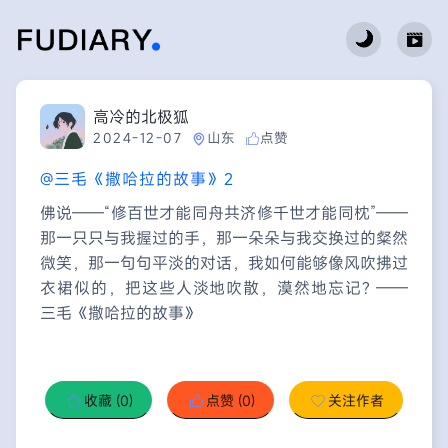
高冷的北极狐
2024-12-07
山东
点赞
@三毛《撒哈拉的故事》2
佛说——“修百世才能同舟共济修千世才能同枕”——
那一只只与我握过的手，那一朵朵与我交换过的粲然
微笑，那一句句平淡的对话，我如何能够像风吹拂过
衣裙似的，把这些人淡地吹散，漠然地忘记? ——
三毛《撒哈拉的故事》
收藏
(0)
点赞
(0)
关注作者