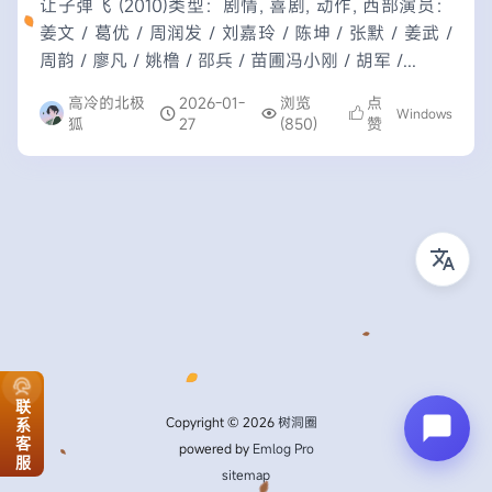
让子弹飞 (2010)类型：剧情, 喜剧, 动作, 西部演员：
姜文 / 葛优 / 周润发 / 刘嘉玲 / 陈坤 / 张默 / 姜武 /
周韵 / 廖凡 / 姚橹 / 邵兵 / 苗圃冯小刚 / 胡军 /...
高冷的北极
2026-01-
浏览
点
Windows
狐
27
(850)
赞
联系客服
Copyright © 2026
树洞圈
powered by
Emlog Pro
sitemap