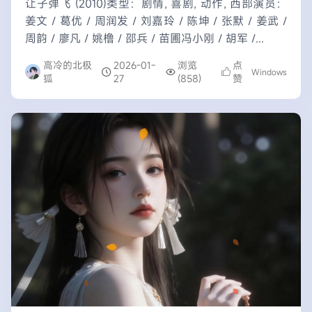
让子弹飞 (2010)类型：剧情, 喜剧, 动作, 西部演员：
姜文 / 葛优 / 周润发 / 刘嘉玲 / 陈坤 / 张默 / 姜武 /
周韵 / 廖凡 / 姚橹 / 邵兵 / 苗圃冯小刚 / 胡军 /...
高冷的北极
2026-01-
浏览
点
Windows
狐
27
(858)
赞