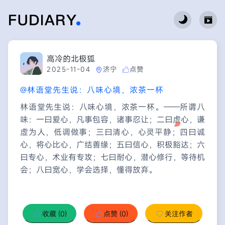
高冷的北极狐
2025-11-04
济宁
点赞
@林语堂先生说：八味心境，浓茶一杯
林语堂先生说：八味心境，浓茶一杯。——所谓八
味：一曰爱心，凡事包容，诸事忍让；二曰虚心，谦
虚为人，低调做事；三曰清心，心灵平静；四曰诚
心，将心比心，广结善缘；五曰信心，积极豁达；六
曰专心，术业有专攻；七曰耐心，潜心修行，等待机
会；八曰宽心，学会选择，懂得放弃。
收藏
(0)
点赞
(0)
关注作者